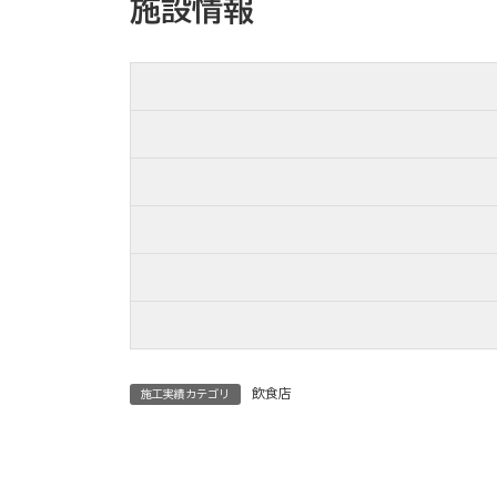
施設情報
時
:
飲食店
施工実績カテゴリ