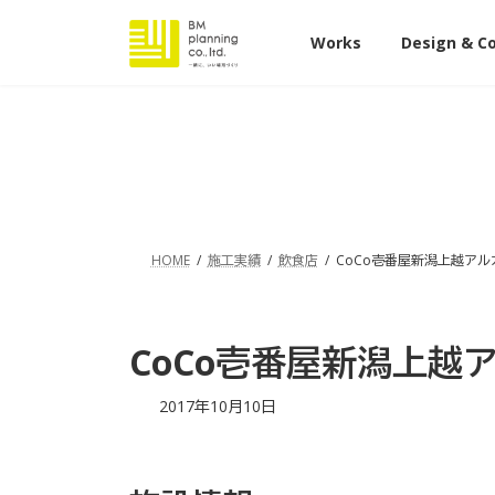
コ
ナ
ン
ビ
Works
Design & C
テ
ゲ
ン
ー
ツ
シ
へ
ョ
ス
ン
キ
に
ッ
移
プ
動
HOME
施工実績
飲食店
CoCo壱番屋新潟上越アル
CoCo壱番屋新潟上越
最
2017年10月10日
終
更
新
日