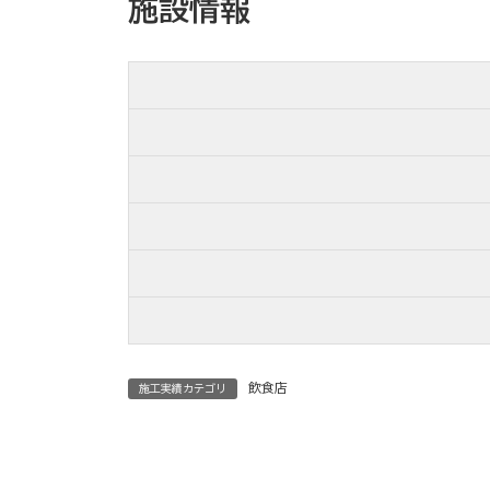
施設情報
時
:
飲食店
施工実績カテゴリ