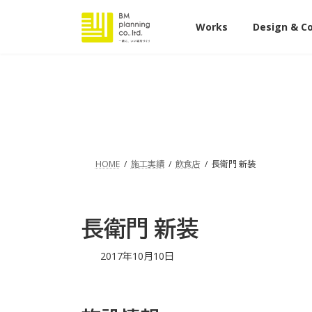
コ
ナ
ン
ビ
Works
Design & C
テ
ゲ
ン
ー
ツ
シ
へ
ョ
ス
ン
キ
に
ッ
移
プ
動
HOME
施工実績
飲食店
長衛門 新装
長衛門 新装
最
2017年10月10日
終
更
新
日