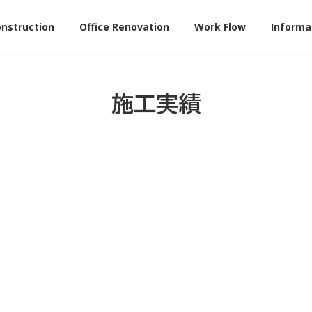
onstruction
Office Renovation
Work Flow
Informa
施工実績