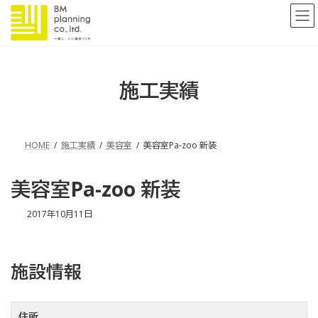
コ
ナ
ン
ビ
テ
ゲ
ン
ー
ツ
シ
へ
ョ
施工実績
ス
ン
キ
に
ッ
移
プ
動
HOME
施工実績
美容室
美容室Pa-zoo 新装
美容室Pa-zoo 新装
最
2017年10月11日
終
更
新
日
施設情報
時
:
住所