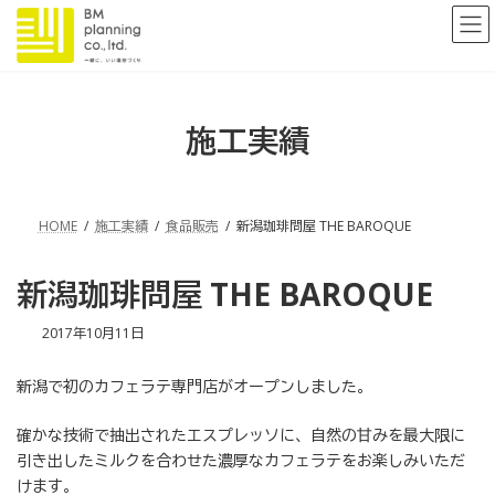
コ
ナ
ン
ビ
テ
ゲ
ン
ー
ツ
シ
へ
ョ
施工実績
ス
ン
キ
に
ッ
移
プ
動
HOME
施工実績
食品販売
新潟珈琲問屋 THE BAROQUE
新潟珈琲問屋 THE BAROQUE
最
2017年10月11日
終
更
新潟で初のカフェラテ専門店がオープンしました。
新
日
時
確かな技術で抽出されたエスプレッソに、自然の甘みを最大限に
:
引き出したミルクを合わせた濃厚なカフェラテをお楽しみいただ
けます。