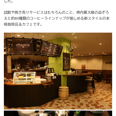
した。
:
試飲や挽き売りサービスはもちろんのこと、県内最大級の品ぞろ
えと約80種類のコーヒーラインナップが愉しめる新スタイルの本
格珈琲店＆カフェです。