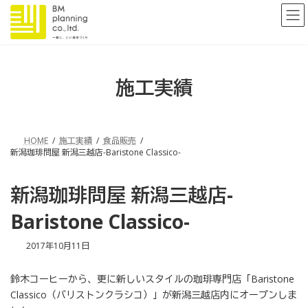
コ
ナ
ン
ビ
テ
ゲ
ン
ー
ツ
シ
へ
ョ
施工実績
ス
ン
キ
に
ッ
移
プ
動
HOME
施工実績
食品販売
新潟珈琲問屋 新潟三越店-Baristone Classico-
新潟珈琲問屋 新潟三越店-
Baristone Classico-
最
2017年10月11日
終
更
鈴木コーヒーから、更に新しいスタイルの珈琲専門店「Baristone
新
日
Classico（バリストンクラシコ）」が新潟三越店内にオープンしま
時