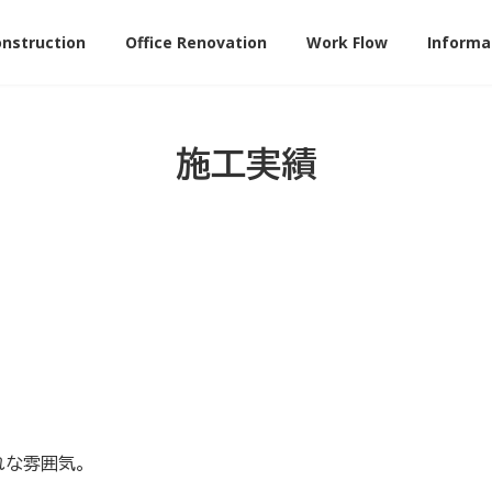
onstruction
Office Renovation
Work Flow
Informa
施工実績
れな雰囲気。