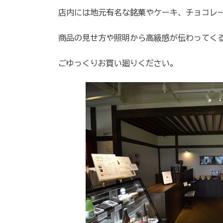
時
店内には地元有名な銘菓やケーキ、チョコレ
:
商品の見せ方や照明から高級感が伝わってく
ごゆっくりお買い廻りください。