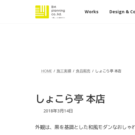
コ
ナ
ン
ビ
Works
Design & C
テ
ゲ
ン
ー
ツ
シ
へ
ョ
ス
ン
キ
に
ッ
移
プ
動
HOME
施工実績
食品販売
しょこら亭 本店
しょこら亭 本店
最
2018年3月14日
終
更
外観は、黒を基調とした和風モダンなおしゃ
新
日